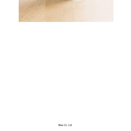
©ae Co. Ltd.